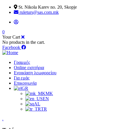
St. Nikola Karev no. 20, Skopje
ruleturs@sas.com.mk
0
Your Cart
No products in the cart.
Facebook
Γραμμές
Online εισιτήρια
Ενοικίαση λεωφορείου
Για εμάς
Επικοινωνία
GR
MK
EN
AL
TR
.