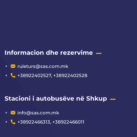
Informacion dhe rezervime
ruleturs@sas.com.mk
+38922402527, +38922402528
Stacioni i autobusëve në Shkup
info@sas.com.mk
+38922466313, +38922466011