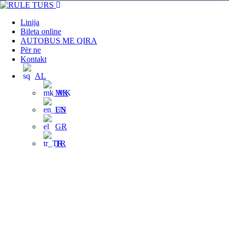
Linija
Bileta online
AUTOBUS ME QIRA
Për ne
Kontakt
AL
MK
EN
GR
TR