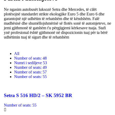
Ne ngasim autobusët luksozë Setra dhe Mercedes, të cilët
plotësojnë standardet strikte ekologjike Euro 5 dhe Euro 6 dhe
garantojnë një udhëtim të rehatshëm dhe të këndshëm. Falë
madhësisë dhe shumëllojshmërisë së flotës sonë të automjeteve, ne
jemi gjithmonë të gatshëm t'u përgjigjemi kërkesave tuaja. Stafi
ynë profesional është gjithmonë në dispozicionin tuaj për ta bërë
udhëtimin tuaj të sigurt dhe të rehatshëm
All
Number of seats: 48
Numri i sediljeve 53
Number of seats: 49
Number of seats: 57
Number of seats: 55
Setra S 516 HD/2 – SK 5952 BR
Number of seats: 55