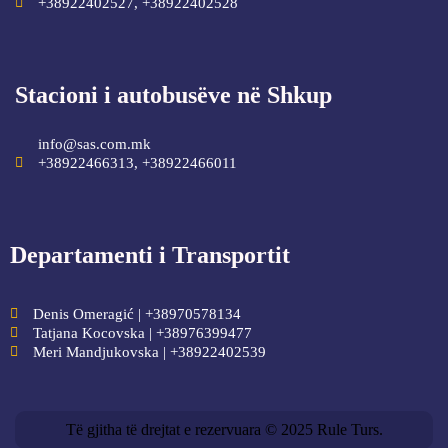
+38922402527, +38922402528
Stacioni i autobusëve në Shkup
info@sas.com.mk
+38922466313, +38922466011
Departamenti i Transportit
Denis Omeragić | +38970578134
Tatjana Kocovska | +38976399477
Meri Mandjukovska | +38922402539
Të gjitha të drejtat e rezervuara © 2025 Rule Turs.