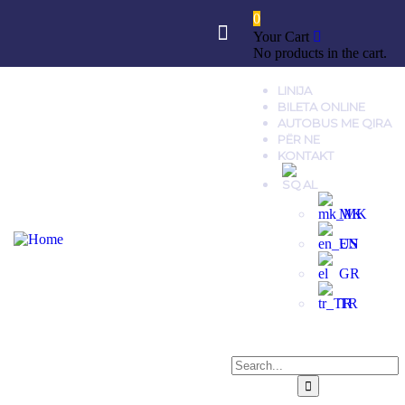
0
Your Cart
No products in the cart.
LINIJA
BILETA ONLINE
AUTOBUS ME QIRA
PËR NE
KONTAKT
AL
MK
EN
GR
TR
.