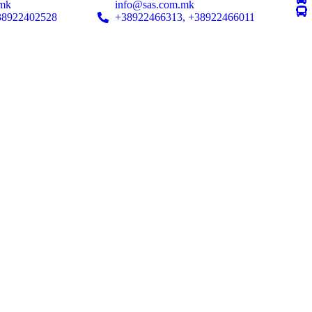
.mk
info@sas.com.mk
38922402528
+38922466313, +38922466011