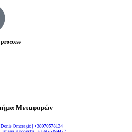
 proccess
μήμα Μεταφορών
Denis Omeragić | +38970578134
Tatjana Kocovska | +38976399477