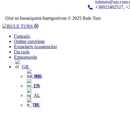
ruleturs@sas.com
+38922402527, +
Ολα τα δικαιώματα διατηρούνται © 2025 Rule Turs
Γραμμές
Online εισιτήρια
Ενοικίαση λεωφορείου
Για εμάς
Επικοινωνία
GR
MK
EN
AL
TR