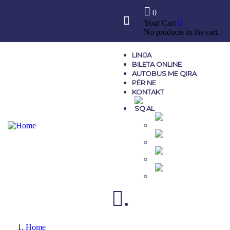
0
Your Cart
No products in the cart.
LINIJA
BILETA ONLINE
AUTOBUS ME QIRA
PËR NE
KONTAKT
AL
MK
EN
GR
TR
.
Home