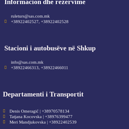
Informacion dhe rezervime
ruleturs@sas.com.mk
+38922402527, +38922402528
Stacioni i autobusëve në Shkup
info@sas.com.mk
+38922466313, +38922466011
Departamenti i Transportit
Denis Omeragić | +38970578134
Tatjana Kocovska | +38976399477
Meri Mandjukovska | +38922402539