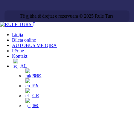
Të gjitha të drejtat e rezervuara © 2025 Rule Turs.
Linija
Bileta online
AUTOBUS ME QIRA
Për ne
Kontakt
AL
MK
EN
GR
TR