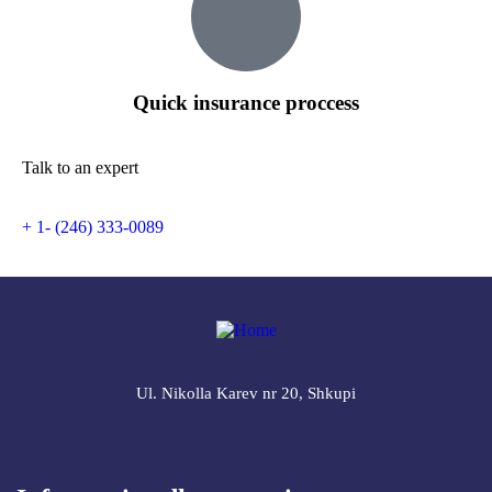
Quick insurance proccess
Talk to an expert
+ 1- (246) 333-0089
Ul. Nikolla Karev nr 20, Shkupi