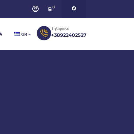
0
Τηλέφωνο
Α
GR
+38922402527