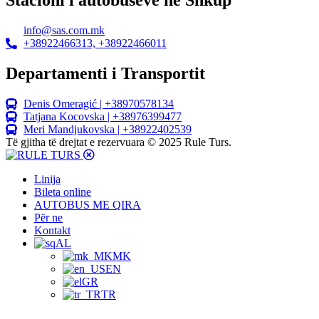
Stacioni i autobusëve në Shkup
info@sas.com.mk
+38922466313, +38922466011
Departamenti i Transportit
Denis Omeragić | +38970578134
Tatjana Kocovska | +38976399477
Meri Mandjukovska | +38922402539
Të gjitha të drejtat e rezervuara © 2025 Rule Turs.
Linija
Bileta online
AUTOBUS ME QIRA
Për ne
Kontakt
AL
MK
EN
GR
TR