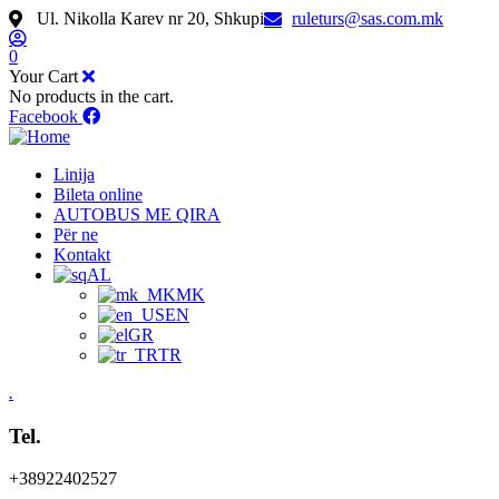
Ul. Nikolla Karev nr 20, Shkupi
ruleturs@sas.com.mk
0
Your Cart
No products in the cart.
Facebook
Linija
Bileta online
AUTOBUS ME QIRA
Për ne
Kontakt
AL
MK
EN
GR
TR
.
Tel.
+38922402527