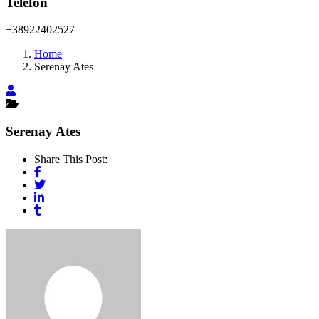
Telefon
+38922402527
Home
Serenay Ates
Serenay Ates
Share This Post: