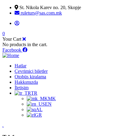
St. Nikola Karev no. 20, Skopje
ruleturs@sas.com.mk
0
Your Cart
No products in the cart.
Facebook
Hatlar
Çevrimiçi biletler
Otobüs kiralama
Hakkımızda
İletişim
TR
MK
EN
AL
GR
.