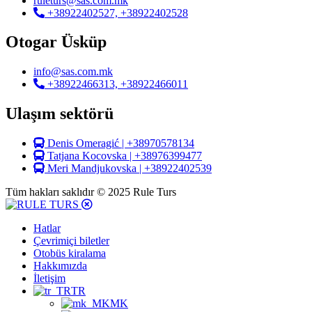
ruleturs@sas.com.mk
+38922402527, +38922402528
Otogar Üsküp
info@sas.com.mk
+38922466313, +38922466011
Ulaşım sektörü
Denis Omeragić | +38970578134
Tatjana Kocovska | +38976399477
Meri Mandjukovska | +38922402539
Tüm hakları saklıdır © 2025 Rule Turs
Hatlar
Çevrimiçi biletler
Otobüs kiralama
Hakkımızda
İletişim
TR
MK