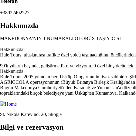
Telefon
+38922402527
Hakkımızda
MAKEDONYA'NIN 1 NUMARALI OTOBÜS TAŞIYICISI
Hakkımızda
Rule Tours, uluslararası trafikte özel yolcu taşımacılığının öncüle
90'lı yılların başında, geliştirme fikri ve vizyonu, 0 özel bir şirkette t
Hakkımızda
Rule Tours, 2005 yılından beri Üsküp Otogarının imtiyaz sahibidir. Şi
AGRICCOLA operasyonunun (Büyük Britanya Birleşik Krallığı'ndan NAT
Bugün Makedonya Cumhuriyeti'nden Karadağ ve Yunanistan'a düzenli otob
topraklarındaki birçok belediyeye yani Üsküp'ten Kumanova, Kalkandel
St. Nikola Karev no. 20, Skopje
Bilgi ve rezervasyon