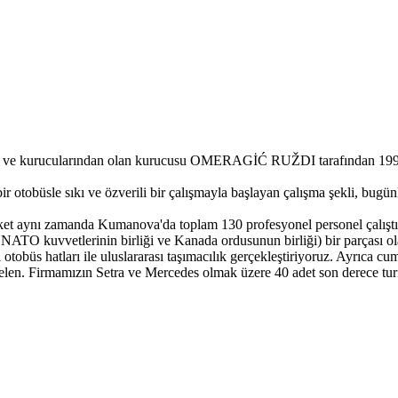
rinden ve kurucularından olan kurucusu OMERAGİĆ RUŽDI tarafından 199
ek bir otobüsle sıkı ve özverili bir çalışmayla başlayan çalışma şekli, bug
rket aynı zamanda Kumanova'da toplam 130 profesyonel personel çalıştır
O kuvvetlerinin birliği ve Kanada ordusunun birliği) bir parçası ol
üs hatları ile uluslararası taşımacılık gerçekleştiriyoruz. Ayrıca cu
en. Firmamızın Setra ve Mercedes olmak üzere 40 adet son derece turi