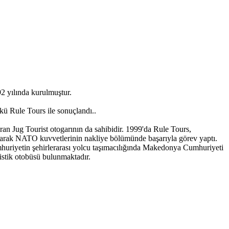
2 yılında kurulmuştur.
ünkü Rule Tours ile sonuçlandı..
an Jug Tourist otogarının da sahibidir. 1999'da Rule Tours,
arak NATO kuvvetlerinin nakliye bölümünde başarıyla görev yaptı.
mhuriyetin şehirlerarası yolcu taşımacılığında Makedonya Cumhuriyeti
stik otobüsü bulunmaktadır.