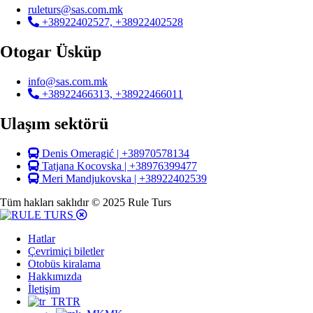
ruleturs@sas.com.mk
+38922402527, +38922402528
Otogar Üsküp
info@sas.com.mk
+38922466313, +38922466011
Ulaşım sektörü
Denis Omeragić | +38970578134
Tatjana Kocovska | +38976399477
Meri Mandjukovska | +38922402539
Tüm hakları saklıdır © 2025 Rule Turs
Hatlar
Çevrimiçi biletler
Otobüs kiralama
Hakkımızda
İletişim
TR