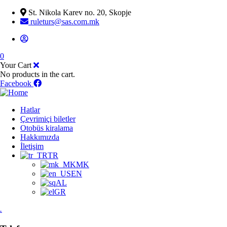
St. Nikola Karev no. 20, Skopje
ruleturs@sas.com.mk
0
Your Cart
No products in the cart.
Facebook
Hatlar
Çevrimiçi biletler
Otobüs kiralama
Hakkımızda
İletişim
TR
MK
EN
AL
GR
.