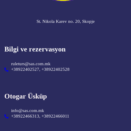
St. Nikola Karev no. 20, Skopje
Bilgi ve rezervasyon
ruleturs@sas.com.mk
+38922402527, +38922402528
Otogar Üsküp
info@sas.com.mk
+38922466313, +38922466011