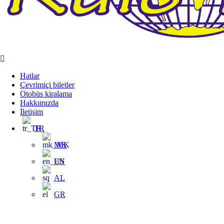
Hatlar
Çevrimiçi biletler
Otobüs kiralama
Hakkımızda
İletişim
TR
MK
EN
AL
GR