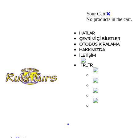
0
Your Cart
No products in the cart.
HATLAR
ÇEVRIMIÇI BILETLER
OTOBÜS KIRALAMA
HAKKIMIZDA
İLETIŞIM
TR
MK
EN
AL
GR
.