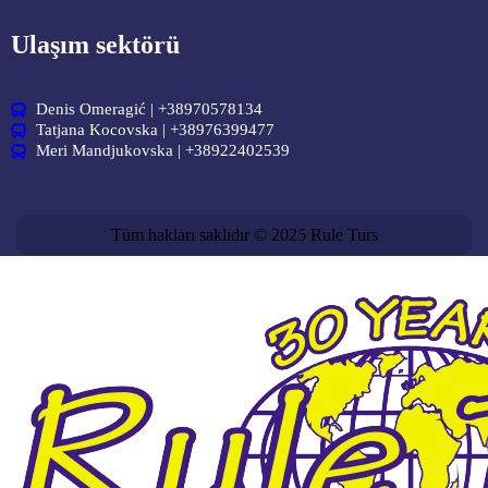
Ulaşım sektörü
Denis Omeragić | +38970578134
Tatjana Kocovska | +38976399477
Meri Mandjukovska | +38922402539
Tüm hakları saklıdır © 2025 Rule Turs