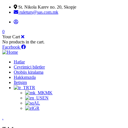
St. Nikola Karev no. 20, Skopje
ruleturs@sas.com.mk
0
Your Cart
No products in the cart.
Facebook
Hatlar
Çevrimiçi biletler
Otobüs kiralama
Hakkımızda
İletişim
TR
MK
EN
AL
GR
.