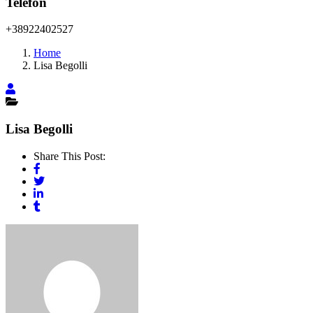
Telefon
+38922402527
Home
Lisa Begolli
Lisa Begolli
Share This Post: