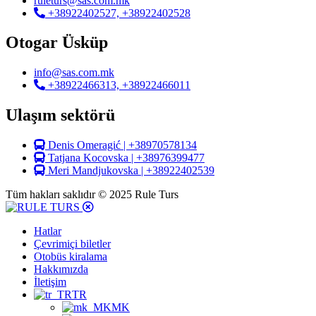
ruleturs@sas.com.mk
+38922402527, +38922402528
Otogar Üsküp
info@sas.com.mk
+38922466313, +38922466011
Ulaşım sektörü
Denis Omeragić | +38970578134
Tatjana Kocovska | +38976399477
Meri Mandjukovska | +38922402539
Tüm hakları saklıdır © 2025 Rule Turs
Hatlar
Çevrimiçi biletler
Otobüs kiralama
Hakkımızda
İletişim
TR
MK