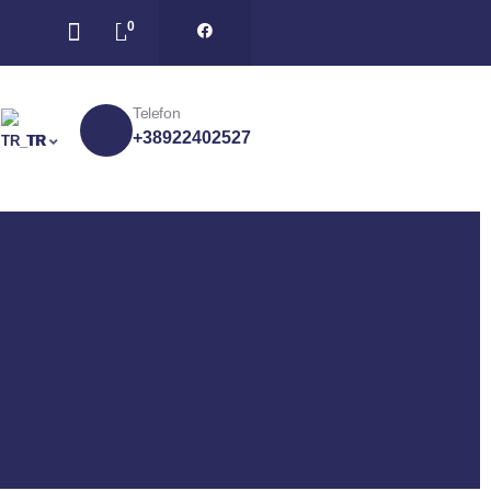
0
Telefon
+38922402527
TR