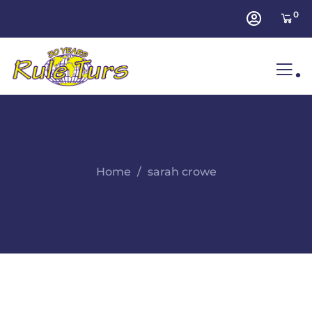
0
.
Home
sarah crowe