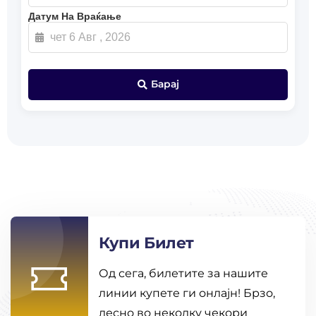
Датум На Враќање
Барај
Купи Билет
Од сега, билетите за нашите
линии купете ги онлајн! Брзо,
лесно во неколку чекори