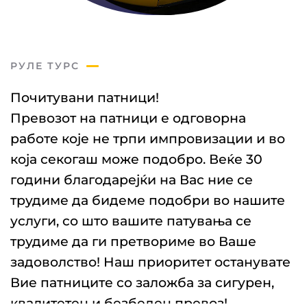
РУЛЕ ТУРС
Почитувани патници!
Превозот на патници е одговорна
работе које не трпи импровизации и во
која секогаш може подобро. Веќе 30
години благодарејќи на Вас ние се
трудиме да бидеме подобри во нашите
услуги, со што вашите патувања се
трудиме да ги претвориме во Ваше
задоволство! Наш приоритет останувате
Вие патниците со заложба за сигурен,
квалитетен и безбеден превоз!