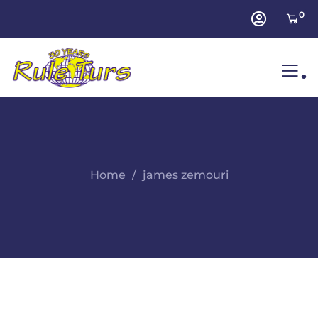
0
.
Home
james zemouri