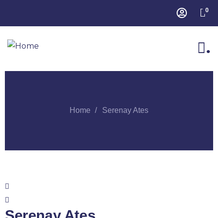
0
.
Home
Serenay Ates
Serenay Ates