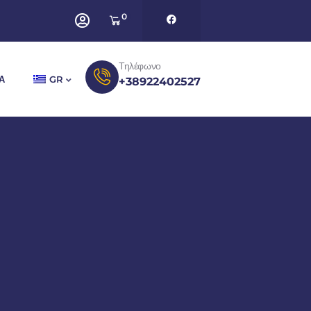
0
Τηλέφωνο
Α
GR
+38922402527