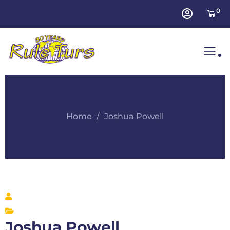
0
.
Home
Joshua Powell
Joshua Powell