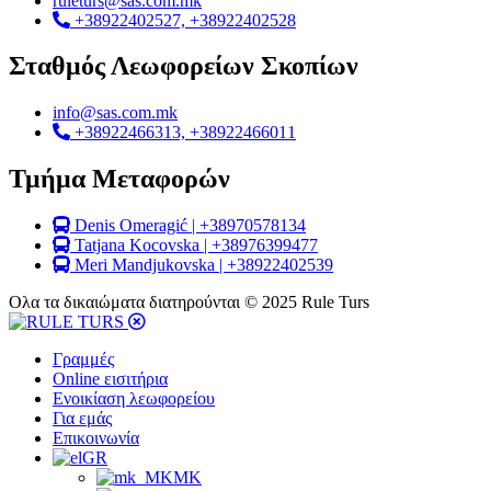
ruleturs@sas.com.mk
+38922402527, +38922402528
Σταθμός Λεωφορείων Σκοπίων
info@sas.com.mk
+38922466313, +38922466011
Τμήμα Μεταφορών
Denis Omeragić | +38970578134
Tatjana Kocovska | +38976399477
Meri Mandjukovska | +38922402539
Ολα τα δικαιώματα διατηρούνται © 2025 Rule Turs
Γραμμές
Online εισιτήρια
Ενοικίαση λεωφορείου
Για εμάς
Επικοινωνία
GR
MK