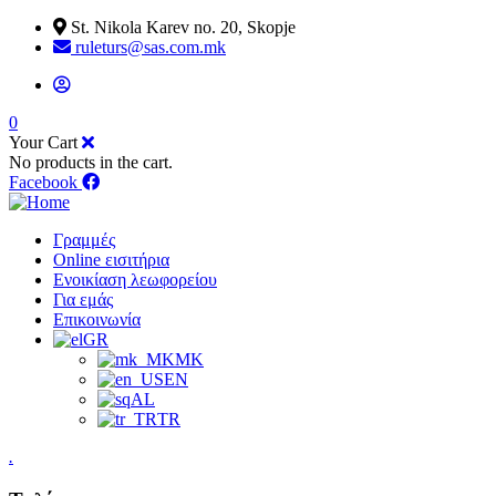
St. Nikola Karev no. 20, Skopje
ruleturs@sas.com.mk
0
Your Cart
No products in the cart.
Facebook
Γραμμές
Online εισιτήρια
Ενοικίαση λεωφορείου
Για εμάς
Επικοινωνία
GR
MK
EN
AL
TR
.