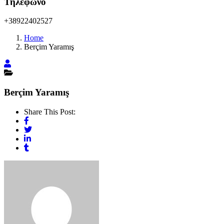
Τηλέφωνο
+38922402527
Home
Berçim Yaramış
Berçim Yaramış
Share This Post: