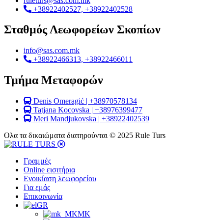
ruleturs@sas.com.mk
+38922402527, +38922402528
Σταθμός Λεωφορείων Σκοπίων
info@sas.com.mk
+38922466313, +38922466011
Τμήμα Μεταφορών
Denis Omeragić | +38970578134
Tatjana Kocovska | +38976399477
Meri Mandjukovska | +38922402539
Ολα τα δικαιώματα διατηρούνται © 2025 Rule Turs
Γραμμές
Online εισιτήρια
Ενοικίαση λεωφορείου
Για εμάς
Επικοινωνία
GR
MK