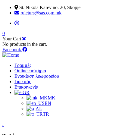
St. Nikola Karev no. 20, Skopje
ruleturs@sas.com.mk
0
Your Cart
No products in the cart.
Facebook
Γραμμές
Online εισιτήρια
Ενοικίαση λεωφορείου
Για εμάς
Επικοινωνία
GR
MK
EN
AL
TR
.