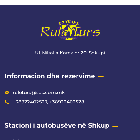
Ul. Nikolla Karev nr 20, Shkupi
Informacion dhe rezervime
ruleturs@sas.com.mk
+38922402527, +38922402528
Stacioni i autobusëve në Shkup