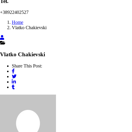
Tel.
+38922402527
Home
Vlatko Chakievski
Vlatko Chakievski
Share This Post: