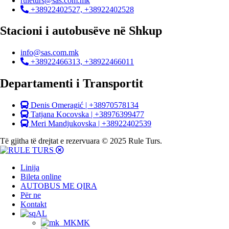
ruleturs@sas.com.mk
+38922402527, +38922402528
Stacioni i autobusëve në Shkup
info@sas.com.mk
+38922466313, +38922466011
Departamenti i Transportit
Denis Omeragić | +38970578134
Tatjana Kocovska | +38976399477
Meri Mandjukovska | +38922402539
Të gjitha të drejtat e rezervuara © 2025 Rule Turs.
Linija
Bileta online
AUTOBUS ME QIRA
Për ne
Kontakt
AL
MK