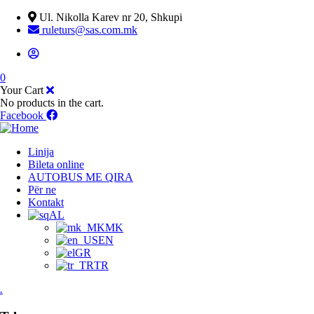
Ul. Nikolla Karev nr 20, Shkupi
ruleturs@sas.com.mk
0
Your Cart
No products in the cart.
Facebook
Linija
Bileta online
AUTOBUS ME QIRA
Për ne
Kontakt
AL
MK
EN
GR
TR
.