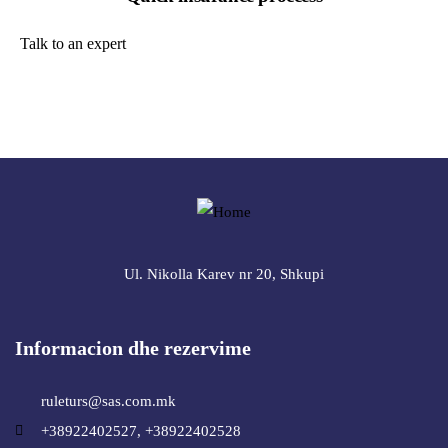
Talk to an expert
+ 1- (246) 333-0089
Ul. Nikolla Karev nr 20, Shkupi
Informacion dhe rezervime
ruleturs@sas.com.mk
+38922402527, +38922402528