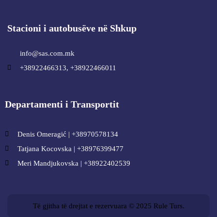
Stacioni i autobusëve në Shkup
info@sas.com.mk
+38922466313, +38922466011
Departamenti i Transportit
Denis Omeragić | +38970578134
Tatjana Kocovska | +38976399477
Meri Mandjukovska | +38922402539
Të gjitha të drejtat e rezervuara © 2025 Rule Turs.