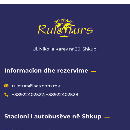
Ul. Nikolla Karev nr 20, Shkupi
Informacion dhe rezervime
ruleturs@sas.com.mk
+38922402527, +38922402528
Stacioni i autobusëve në Shkup