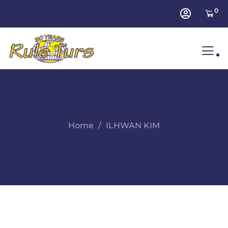
0
.
Home
ILHWAN KIM